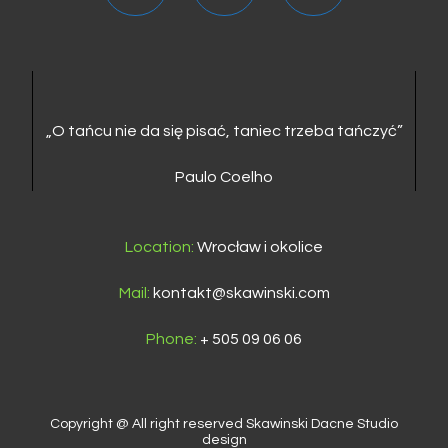
„O tańcu nie da się pisać, taniec trzeba tańczyć”
Paulo Coelho
Location:
Wrocław i okolice
Mail:
kontakt@skawinski.com
Phone:
+ 505 09 06 06
Copyright @ All right reserved Skawinski Dacne Studio
design