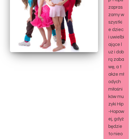
zapras
zamy w
szystki
e dziec
i uwielbi
ające l
uz i dob
rą zaba
wę, a t
akże mł
odych 
miłośni
ków mu
zyki Hip
-Hopow
ej, gdyż 
będzie 
to nieo