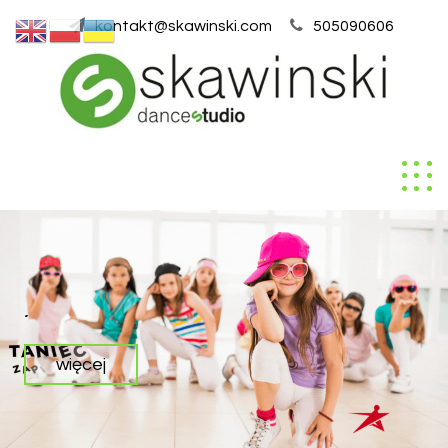
kontakt@skawinski.com
505090606
.
więcej